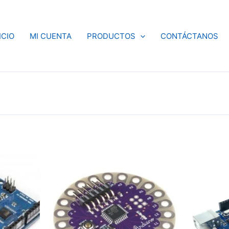
ICIO
MI CUENTA
PRODUCTOS
CONTÁCTANOS