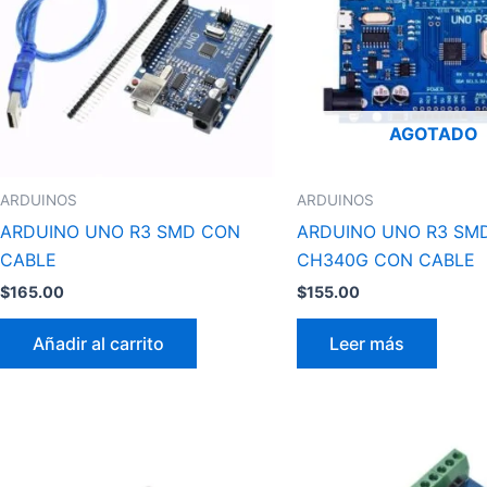
AGOTADO
ARDUINOS
ARDUINOS
ARDUINO UNO R3 SMD CON
ARDUINO UNO R3 SMD
CABLE
CH340G CON CABLE
$
165.00
$
155.00
Añadir al carrito
Leer más