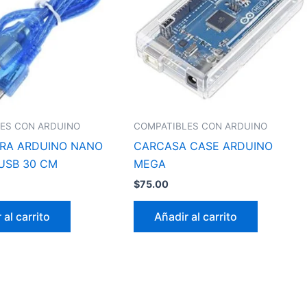
ES CON ARDUINO
COMPATIBLES CON ARDUINO
ARA ARDUINO NANO
CARCASA CASE ARDUINO
 USB 30 CM
MEGA
$
75.00
 al carrito
Añadir al carrito