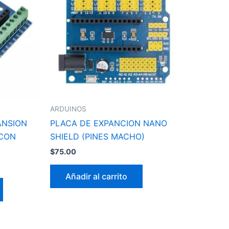
ARDUINOS
ANSION
PLACA DE EXPANCION NANO
 CON
SHIELD (PINES MACHO)
$
75.00
Añadir al carrito