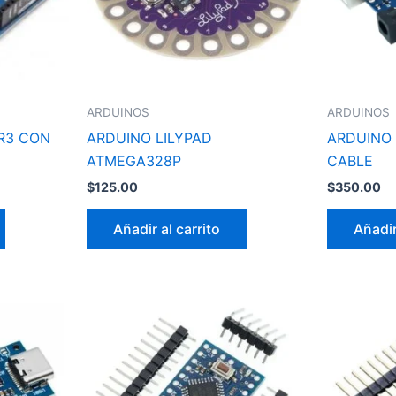
ARDUINOS
ARDUINOS
R3 CON
ARDUINO LILYPAD
ARDUINO
ATMEGA328P
CABLE
$
125.00
$
350.00
Añadir al carrito
Añadir