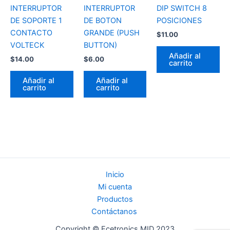
INTERRUPTOR
INTERRUPTOR
DIP SWITCH 8
DE SOPORTE 1
DE BOTON
POSICIONES
CONTACTO
GRANDE (PUSH
$
11.00
VOLTECK
BUTTON)
Añadir al
$
14.00
$
6.00
carrito
Añadir al
Añadir al
carrito
carrito
Inicio
Mi cuenta
Productos
Contáctanos
Copyright © Ecetronics MID 2023