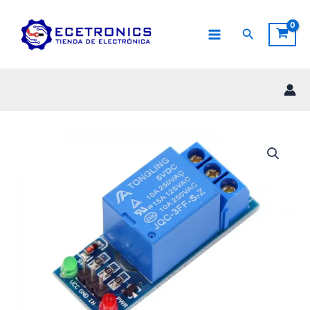
Ir
al
Buscar
contenido
MODULO
RELAY
1
CANAL
10A
5V
cantidad