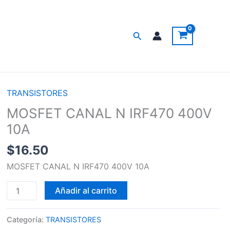
Buscar
TRANSISTORES
MOSFET
CANAL
MOSFET CANAL N IRF470 400V
N
10A
IRF470
$
16.50
400V
10A
MOSFET CANAL N IRF470 400V 10A
cantidad
Añadir al carrito
Categoría:
TRANSISTORES