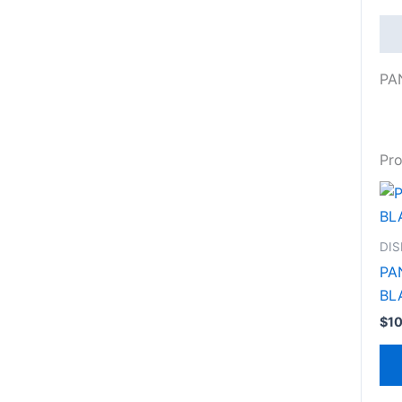
De
PA
Pro
DI
PA
BL
$
1