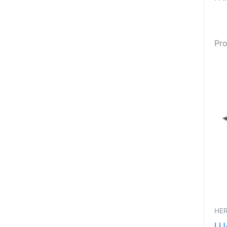
Pro
HE
LI