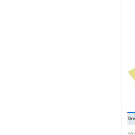
De
PA