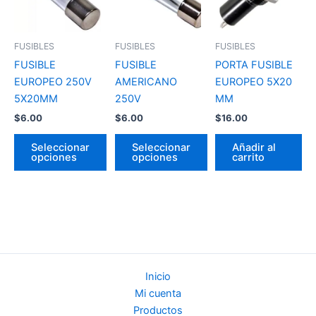
múltiples
múltiples
variantes.
variantes.
Las
Las
FUSIBLES
FUSIBLES
FUSIBLES
opciones
opciones
FUSIBLE
FUSIBLE
PORTA FUSIBLE
se
se
EUROPEO 250V
AMERICANO
EUROPEO 5X20
pueden
pueden
5X20MM
250V
MM
elegir
elegir
$
6.00
$
6.00
$
16.00
en
en
la
la
Seleccionar
Seleccionar
Añadir al
página
página
opciones
opciones
carrito
de
de
producto
producto
Inicio
Mi cuenta
Productos