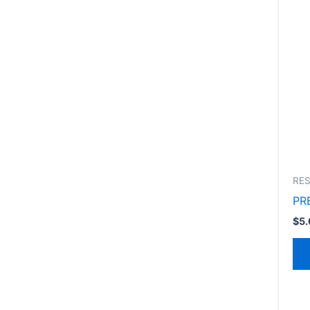
RES
PR
$
5