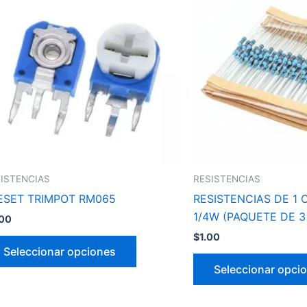
tiene
múltiples
variantes.
Las
opciones
se
pueden
elegir
en
la
ISTENCIAS
RESISTENCIAS
página
ESET TRIMPOT RM065
RESISTENCIAS DE 1 
de
1/4W (PAQUETE DE 3
.00
producto
$
1.00
Seleccionar opciones
Seleccionar opci