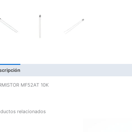
scripción
RMISTOR MF52AT 10K
ductos relacionados
Este
producto