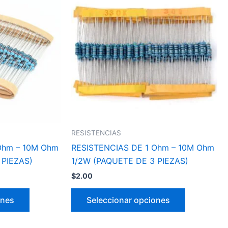
tiene
tiene
múltiples
múltiples
variantes.
variantes.
Las
Las
opciones
opciones
se
se
pueden
pueden
elegir
elegir
en
en
la
la
RESISTENCIAS
página
página
Ohm – 10M Ohm
RESISTENCIAS DE 1 Ohm – 10M Ohm
de
de
 PIEZAS)
1/2W (PAQUETE DE 3 PIEZAS)
producto
producto
$
2.00
ones
Seleccionar opciones