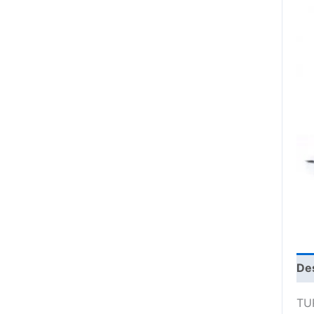
De
TU